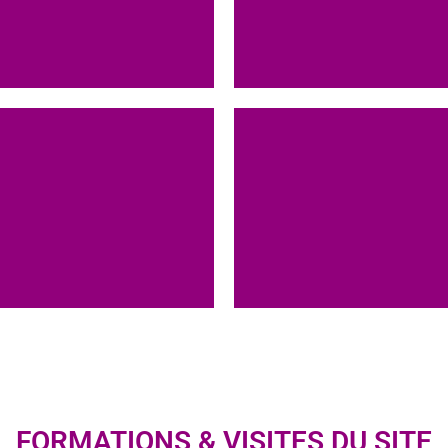
ns &
Cente
 site
de T
Clique
Resta
sur
FORMATIONS & VISITES DU SITE